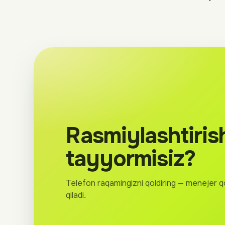
Rasmiylashtiris
tayyormisiz?
Telefon raqamingizni qoldiring — menejer q
qiladi.