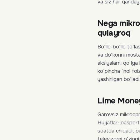
va siz har qanday
Nega mikroq
qulayroq
Bo'lib-bo'lib to'l
va do'konni musta
aksiyalarni qo'lga 
ko'pincha "nol foi
yashirilgan bo'ladi
Lime Money
Garovsiz mikroqa
Hujjatlar: paspor
soatda chiqadi, pu
televizorni o'zing