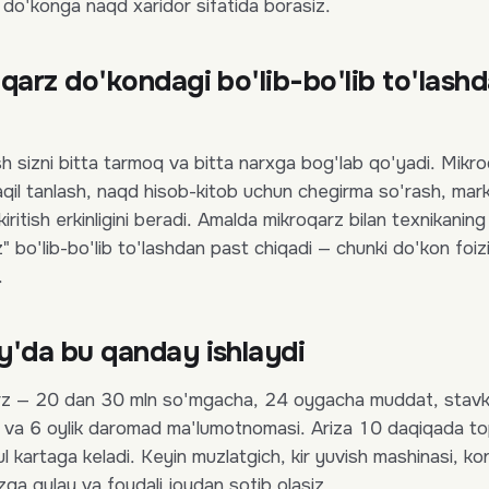
 do'konga naqd xaridor sifatida borasiz.
arz do'kondagi bo'lib-bo'lib to'lash
ash sizni bitta tarmoq va bitta narxga bog'lab qo'yadi. Mik
qil tanlash, naqd hisob-kitob uchun chegirma so'rash, mar
kiritish erkinligini beradi. Amalda mikroqarz bilan texnikaning
z" bo'lib-bo'lib to'lashdan past chiqadi — chunki do'kon foiz
.
'da bu qanday ishlaydi
rz — 20 dan 30 mln so'mgacha, 24 oygacha muddat, stav
t va 6 oylik daromad ma'lumotnomasi. Ariza 10 daqiqada top
l kartaga keladi. Keyin muzlatgich, kir yuvish mashinasi, ko
izga qulay va foydali joydan sotib olasiz.