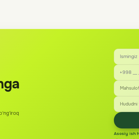
hga
o'ng'iroq
Asosiy ish 