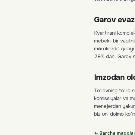
Garov evaz
Kvartirani komplek
mebelni bir vaqt
mikrokredit qula
29% dan. Garov sif
Imzodan old
To'lovning to'liq
komissiyalar va m
menejerdan yakuni
biz uni doimo ko'
← Barcha maqolal