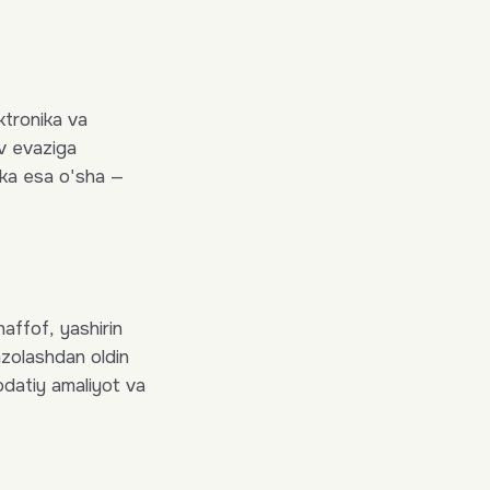
ktronika va
v evaziga
ka esa o'sha —
affof, yashirin
mzolashdan oldin
odatiy amaliyot va