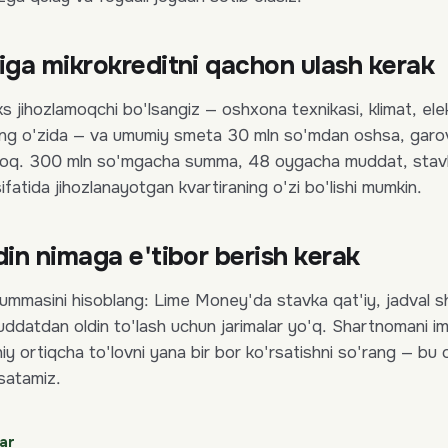
iga mikrokreditni qachon ulash kerak
s jihozlamoqchi bo'lsangiz — oshxona texnikasi, klimat, ele
ning o'zida — va umumiy smeta 30 mln so'mdan oshsa, garo
yroq. 300 mln so'mgacha summa, 48 oygacha muddat, stav
atida jihozlanayotgan kvartiraning o'zi bo'lishi mumkin.
in nimaga e'tibor berish kerak
 summasini hisoblang: Lime Money'da stavka qat'iy, jadval sh
uddatdan oldin to'lash uchun jarimalar yo'q. Shartnomani i
y ortiqcha to'lovni yana bir bor ko'rsatishni so'rang — bu 
rsatamiz.
ar