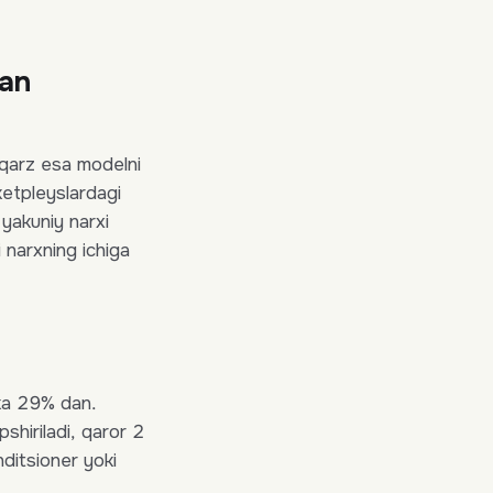
dan
roqarz esa modelni
ketpleyslardagi
 yakuniy narxi
i narxning ichiga
ka 29% dan.
shiriladi, qaror 2
nditsioner yoki