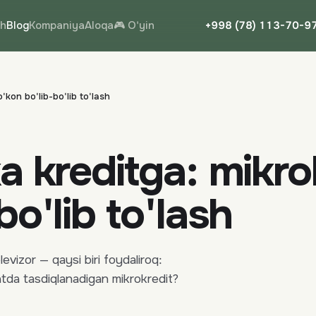
sh
Blog
Kompaniya
Aloqa
🎮 O'yin
+998 (78) 113-70-9
'kon bo'lib-bo'lib to'lash
a kreditga: mikro
o'lib to'lash
evizor — qaysi biri foydaliroq:
atda tasdiqlanadigan mikrokredit?