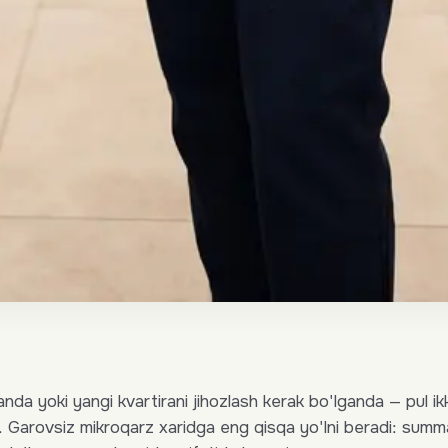
nda yoki yangi kvartirani jihozlash kerak bo'lganda — pul ik
. Garovsiz mikroqarz xaridga eng qisqa yo'lni beradi: summ