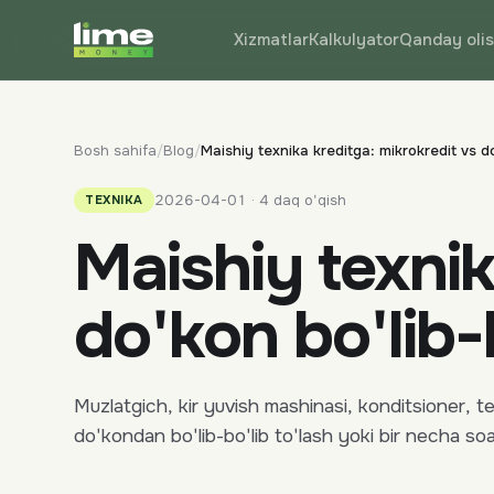
Xizmatlar
Kalkulyator
Qanday oli
Bosh sahifa
/
Blog
/
Maishiy texnika kreditga: mikrokredit vs do
2026-04-01 · 4 daq o'qish
TEXNIKA
Maishiy texnik
do'kon bo'lib-b
Muzlatgich, kir yuvish mashinasi, konditsioner, tel
do'kondan bo'lib-bo'lib to'lash yoki bir necha so