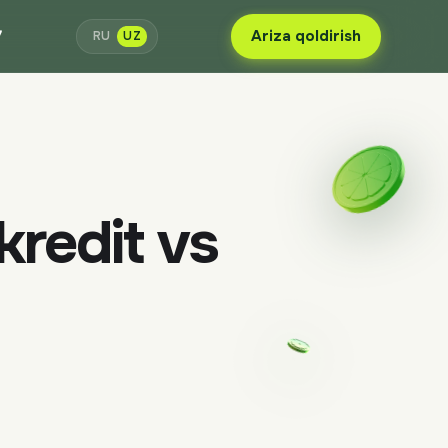
7
Ariza qoldirish
RU
UZ
kredit vs