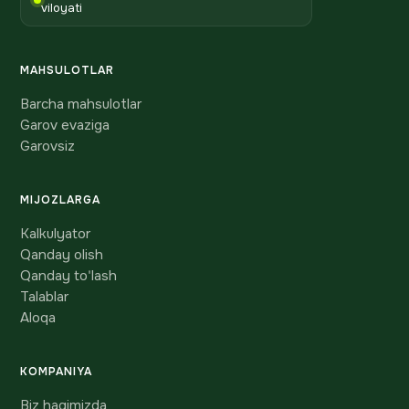
viloyati
MAHSULOTLAR
Barcha mahsulotlar
Garov evaziga
Garovsiz
MIJOZLARGA
Kalkulyator
Qanday olish
Qanday to'lash
Talablar
Aloqa
KOMPANIYA
Biz haqimizda