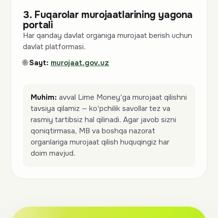
3. Fuqarolar murojaatlarining yagona
portali
Har qanday davlat organiga murojaat berish uchun
davlat platformasi.
🌐
Sayt:
murojaat.gov.uz
Muhim:
avval Lime Money'ga murojaat qilishni
tavsiya qilamiz — ko'pchilik savollar tez va
rasmiy tartibsiz hal qilinadi. Agar javob sizni
qoniqtirmasa, MB va boshqa nazorat
organlariga murojaat qilish huquqingiz har
doim mavjud.