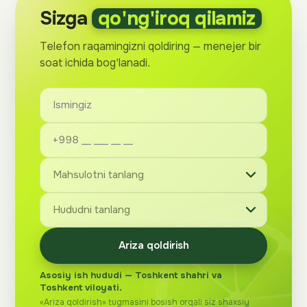
Sizga
qo'ng'iroq qilamiz
Telefon raqamingizni qoldiring — menejer bir
soat ichida bog'lanadi.
Ariza qoldirish
Asosiy ish hududi — Toshkent shahri va
Toshkent viloyati.
«Ariza qoldirish» tugmasini bosish orqali siz shaxsiy