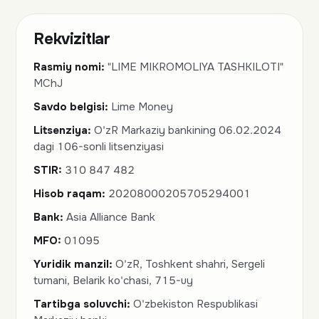
Xaritada ochish
Rekvizitlar
Rasmiy nomi:
"LIME MIKROMOLIYA TASHKILOTI"
MChJ
Savdo belgisi:
Lime Money
Litsenziya:
O'zR Markaziy bankining 06.02.2024
dagi 106-sonli litsenziyasi
STIR:
310 847 482
Hisob raqam:
20208000205705294001
Bank:
Asia Alliance Bank
MFO:
01095
Yuridik manzil:
O'zR, Toshkent shahri, Sergeli
tumani, Belarik ko'chasi, 715-uy
Tartibga soluvchi:
O'zbekiston Respublikasi