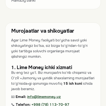
Markaziy banki
Murojaatlar va shikoyatlar
Agar Lime Money faoliyati bo'yicha savol yoki
shikoyatingiz bo'lsa, siz bizga to'g'ridan-to'g'ri
yoki tartibga soluvchi organlarga murojaat
qilishingiz mumkin.
1. Lime Money ichki xizmati
Bu eng tez yo'l. Biz murojaatni ko'rib chiqamiz va
O'zR «Jismoniy va yuridik shaxslarning murojaatlari
to'g'risida»gi qonuniga muvofiq
15 ish kuni
ichida
javob beramiz.
📧
Email:
info@limemoney.uz
📞
Telefon:
+998 (78) 113-70-97