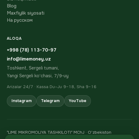
Blog
Maxfiylik siyosati
На русском
ALOQA
+998 (78) 113-70-97
info@limemoney.uz
Toshkent, Sergeli tumani,
Yangi Sergeli ko'chasi, 7/9-uy
Arizalar 24/7 · Kassa Du–Ju 9–18, Sha 9–16
Instagram
Telegram
YouTube
"LIME MIKROMOLIYA TASHKILOTI" MChJ · O'zbekiston
Respublikasi Markaziy bankining 06.02.2024 dagi 106-sonli