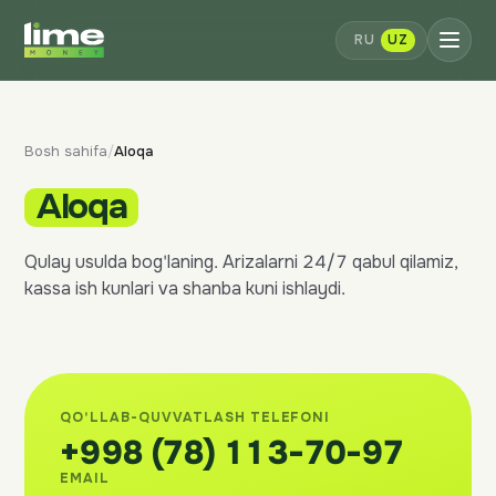
RU
UZ
Bosh sahifa
/
Aloqa
Aloqa
Qulay usulda bog'laning. Arizalarni 24/7 qabul qilamiz,
kassa ish kunlari va shanba kuni ishlaydi.
QO'LLAB-QUVVATLASH TELEFONI
+998 (78) 113-70-97
EMAIL