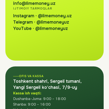
info@limemoney.uz
IJTIMOIY TARMOQLAR
Instagram · @limemoney.uz
Telegram · @limemoneyuz
YouTube · @limemoneyuz
OFIS VA KASSA
Toshkent shahri, Sergeli tumani,
Yangi Sergeli ko'chasi, 7/9-uy
Kassa ish vaqti:
Dushanba–Juma: 9:00 – 18:00
Shanba: 9:00 – 16:00