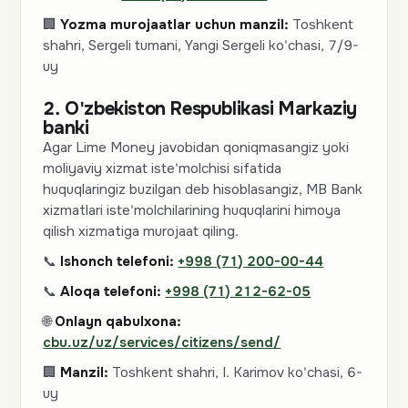
🏢
Yozma murojaatlar uchun manzil:
Toshkent
shahri, Sergeli tumani, Yangi Sergeli ko'chasi, 7/9-
uy
2. O'zbekiston Respublikasi Markaziy
banki
Agar Lime Money javobidan qoniqmasangiz yoki
moliyaviy xizmat iste'molchisi sifatida
huquqlaringiz buzilgan deb hisoblasangiz, MB Bank
xizmatlari iste'molchilarining huquqlarini himoya
qilish xizmatiga murojaat qiling.
📞
Ishonch telefoni:
+998 (71) 200-00-44
📞
Aloqa telefoni:
+998 (71) 212-62-05
🌐
Onlayn qabulxona:
cbu.uz/uz/services/citizens/send/
🏢
Manzil:
Toshkent shahri, I. Karimov ko'chasi, 6-
uy