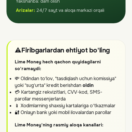
Yakshanba: dam olish
Arizalar:
24/7 sayt va aloqa markazi orqali
⚠️
Firibgarlardan ehtiyot bo'ling
Lime Money hech qachon quyidagilarni
so'ramaydi:
💸 Oldindan to'lov, "tasdiqlash uchun komissiya"
yoki "sug'urta" kredit berishdan
oldin
💳 Kartangiz rekvizitlari, CVV-kod, SMS-
parollar messenjerlarda
📱 Xodimlarning shaxsiy kartalariga o'tkazmalar
🔐 Onlayn bank yoki mobil ilovalardan parollar
Lime Money'ning rasmiy aloqa kanallari: