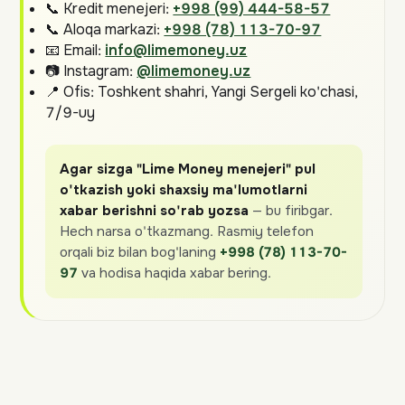
📞 Kredit menejeri:
+998 (99) 444-58-57
📞 Aloqa markazi:
+998 (78) 113-70-97
📧 Email:
info@limemoney.uz
📷 Instagram:
@limemoney.uz
📍 Ofis: Toshkent shahri, Yangi Sergeli ko'chasi,
7/9-uy
Agar sizga "Lime Money menejeri" pul
o'tkazish yoki shaxsiy ma'lumotlarni
xabar berishni so'rab yozsa
— bu firibgar.
Hech narsa o'tkazmang. Rasmiy telefon
orqali biz bilan bog'laning
+998 (78) 113-70-
97
va hodisa haqida xabar bering.
BIZNING OFIS
Toshkent shahri, Sergeli tumani,
Yangi Sergeli ko'chasi, 7/9-uy