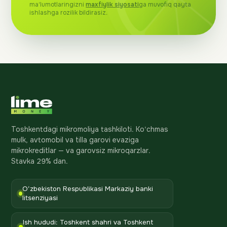
ma'lumotlaringizni
maxfiylik siyosati
ga muvofiq qayta
ishlashga rozilik bildirasiz.
Toshkentdagi mikromoliya tashkiloti. Ko'chmas
mulk, avtomobil va tilla garovi evaziga
mikrokreditlar — va garovsiz mikroqarzlar.
Stavka 29% dan.
O'zbekiston Respublikasi Markaziy banki
litsenziyasi
Ish hududi: Toshkent shahri va Toshkent