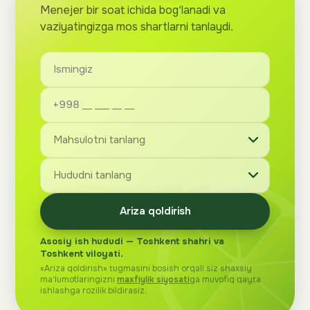
Menejer bir soat ichida bog'lanadi va
vaziyatingizga mos shartlarni tanlaydi.
Ariza qoldirish
Asosiy ish hududi — Toshkent shahri va
Toshkent viloyati.
«Ariza qoldirish» tugmasini bosish orqali siz shaxsiy
ma'lumotlaringizni
maxfiylik siyosati
ga muvofiq qayta
ishlashga rozilik bildirasiz.