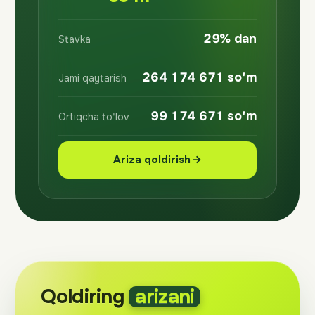
29% dan
Stavka
264 174 671 so'm
Jami qaytarish
99 174 671 so'm
Ortiqcha to'lov
Ariza qoldirish
Qoldiring
arizani