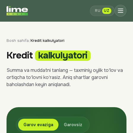
RU
UZ
Bosh sahifa
/
Kredit kalkulyatori
Kredit
kalkulyatori
Summa va muddatni tanlang — taxminiy oylik to'lov va
ortiqcha to'lovni ko'rasiz. Aniq shartlar garovni
baholashdan keyin aniqlanadi.
Garov evaziga
Garovsiz