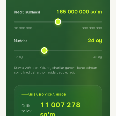
165 000 000 so'm
Kredit summasi
30 000 000
300 000 000
24 oy
Muddat
12 oy
48 oy
Stavka 29% dan. Yakuniy shartlar garovni baholashdan
so'ng kredit shartnomasida qayd etiladi.
ARIZA BO'YICHA HISOB
11 007 278
Oylik
to'lov
so'm