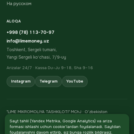
На русском
ALOQA
+998 (78) 113-70-97
info@limemoney.uz
Toshkent, Sergeli tumani,
Yangi Sergeli ko'chasi, 7/9-uy
Arizalar 24/7 · Kassa Du–Ju 9–18, Sha 9–16
Instagram
Telegram
YouTube
"LIME MIKROMOLIYA TASHKILOTI" MChJ · O'zbekiston
Respublikasi Markaziy bankining 06.02.2024 dagi 106-sonli
Sayt tahlil (Yandex Metrika, Google Analytics) va ariza
litsenziyasi
formasi ishlashi uchun cookie'lardan foydalanadi. Saytdan
STIR 310 847 482 · h/r 20208000205705294001 Asia
foydalanishni davom ettirib, siz bunga rozilik bildirasiz.
Qo'ng'iroq