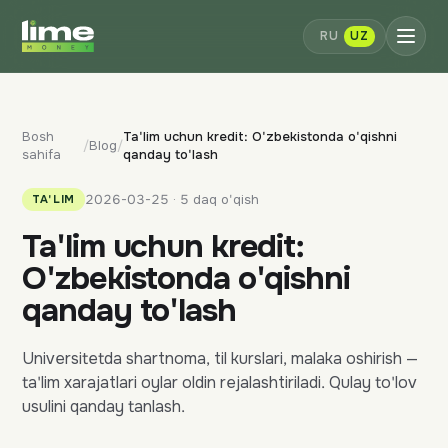
RU
UZ
Bosh
Ta'lim uchun kredit: O'zbekistonda o'qishni
/
Blog
/
sahifa
qanday to'lash
2026-03-25 · 5 daq o'qish
TA'LIM
Ta'lim uchun kredit:
O'zbekistonda o'qishni
qanday to'lash
Universitetda shartnoma, til kurslari, malaka oshirish —
ta'lim xarajatlari oylar oldin rejalashtiriladi. Qulay to'lov
usulini qanday tanlash.