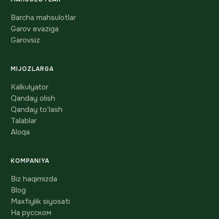
Barcha mahsulotlar
Garov evaziga
Garovsiz
MIJOZLARGA
Kalkulyator
Qanday olish
Qanday to'lash
Talablar
Aloqa
KOMPANIYA
Biz haqimizda
Blog
Maxfiylik siyosati
На русском