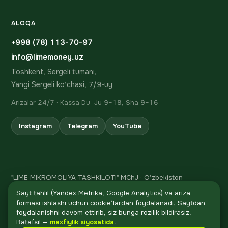
ALOQA
+998 (78) 113-70-97
info@limemoney.uz
Toshkent, Sergeli tumani,
Yangi Sergeli ko'chasi, 7/9-uy
Arizalar 24/7 · Kassa Du–Ju 9–18, Sha 9–16
Instagram
Telegram
YouTube
"LIME MIKROMOLIYA TASHKILOTI" MChJ · O'zbekiston
Respublikasi Markaziy bankining 06.02.2024 dagi 106-sonli
Sayt tahlil (Yandex Metrika, Google Analytics) va ariza
litsenziyasi
formasi ishlashi uchun cookie'lardan foydalanadi. Saytdan
STIR 310 847 482 · h/r 20208000205705294001 Asia
foydalanishni davom ettirib, siz bunga rozilik bildirasiz.
Qo'ng'iroq
Alliance Bank'da, MFO 01095
Batafsil —
maxfiylik siyosatida
.