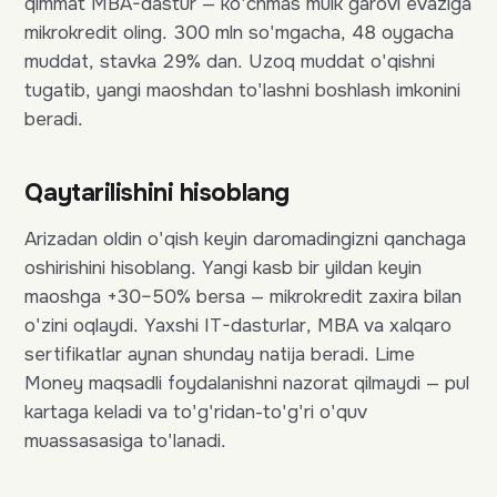
qimmat MBA-dastur — ko'chmas mulk garovi evaziga
mikrokredit oling. 300 mln so'mgacha, 48 oygacha
muddat, stavka 29% dan. Uzoq muddat o'qishni
tugatib, yangi maoshdan to'lashni boshlash imkonini
beradi.
Qaytarilishini hisoblang
Arizadan oldin o'qish keyin daromadingizni qanchaga
oshirishini hisoblang. Yangi kasb bir yildan keyin
maoshga +30–50% bersa — mikrokredit zaxira bilan
o'zini oqlaydi. Yaxshi IT-dasturlar, MBA va xalqaro
sertifikatlar aynan shunday natija beradi. Lime
Money maqsadli foydalanishni nazorat qilmaydi — pul
kartaga keladi va to'g'ridan-to'g'ri o'quv
muassasasiga to'lanadi.