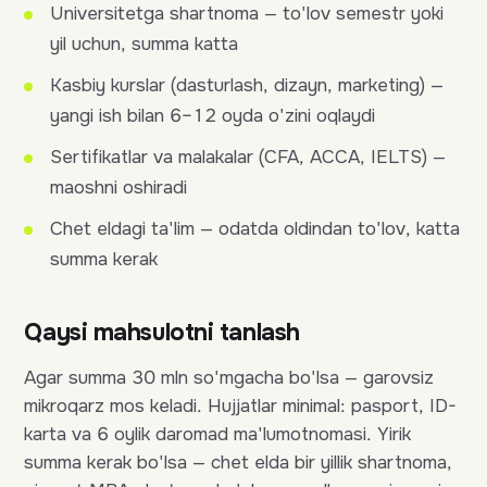
Universitetga shartnoma — to'lov semestr yoki
yil uchun, summa katta
Kasbiy kurslar (dasturlash, dizayn, marketing) —
yangi ish bilan 6–12 oyda o'zini oqlaydi
Sertifikatlar va malakalar (CFA, ACCA, IELTS) —
maoshni oshiradi
Chet eldagi ta'lim — odatda oldindan to'lov, katta
summa kerak
Qaysi mahsulotni tanlash
Agar summa 30 mln so'mgacha bo'lsa — garovsiz
mikroqarz mos keladi. Hujjatlar minimal: pasport, ID-
karta va 6 oylik daromad ma'lumotnomasi. Yirik
summa kerak bo'lsa — chet elda bir yillik shartnoma,