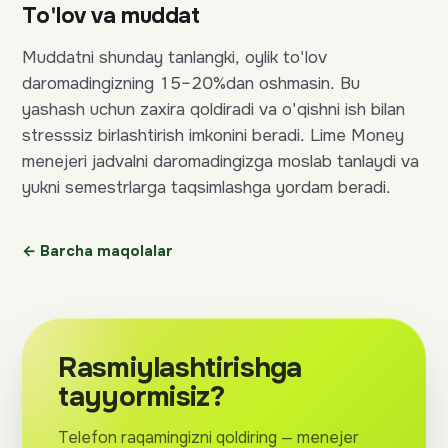
To'lov va muddat
Muddatni shunday tanlangki, oylik to'lov
daromadingizning 15–20%dan oshmasin. Bu
yashash uchun zaxira qoldiradi va o'qishni ish bilan
stresssiz birlashtirish imkonini beradi. Lime Money
menejeri jadvalni daromadingizga moslab tanlaydi va
yukni semestrlarga taqsimlashga yordam beradi.
← Barcha maqolalar
Rasmiylashtirishga
tayyormisiz?
Telefon raqamingizni qoldiring — menejer