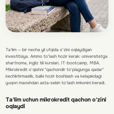
Ta'lim — bir necha yil ufqida o'zini oqlaydigan
investitsiya. Ammo to'lash hozir kerak: universitetga
shartnoma, ingliz tili kurslari, IT-bootcamp, MBA.
Mikrokredit o'qishni "qachondir to'plagunga qadar"
kechiktirmaslik, balki hozir boshlash va kelajakdagi
yuqori maoshdan asta-sekin to'lash imkonini beradi.
Ta'lim uchun mikrokredit qachon o'zini
oqlaydi