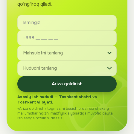
qo'ng'iroq qiladi.
Ariza qoldirish
Asosiy ish hududi — Toshkent shahri va
Toshkent viloyati.
«Ariza qoldirish» tugmasini bosish orqali siz shaxsiy
ma'lumotlaringizni
maxfiylik siyosati
ga muvofiq qayta
ishlashga rozilik bildirasiz.