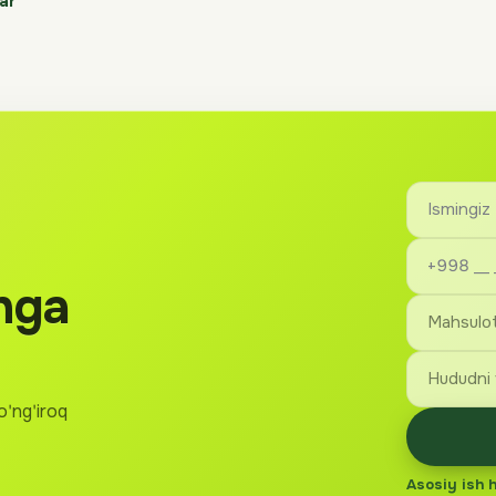
ar
hga
o'ng'iroq
Asosiy ish 