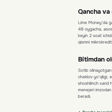
Qancha va
Lime Money'da ga
48 oygacha, asos
keyin 2 soat ichid
qismni mikrokredit
Bitimdan ol
Sotib olinayotgan 
cheklov yo'qligi, 
shoshilinch xari
menejeri imzodan 
beradi.