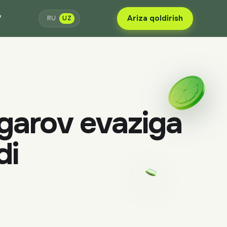
7
Ariza qoldirish
RU
UZ
 garov evaziga
di