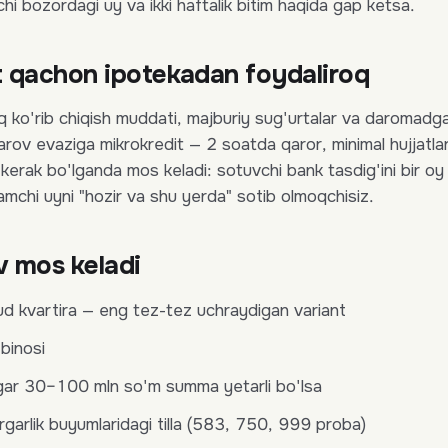
chi bozordagi uy va ikki haftalik bitim haqida gap ketsa.
t qachon ipotekadan foydaliroq
 ko'rib chiqish muddati, majburiy sug'urtalar va daromadga 
ov evaziga mikrokredit — 2 soatda qaror, minimal hujjatlar
kerak bo'lganda mos keladi: sotuvchi bank tasdig'ini bir oy
lamchi uyni "hozir va shu yerda" sotib olmoqchisiz.
v mos keladi
d kvartira — eng tez-tez uchraydigan variant
 binosi
gar 30–100 mln so'm summa yetarli bo'lsa
garlik buyumlaridagi tilla (583, 750, 999 proba)