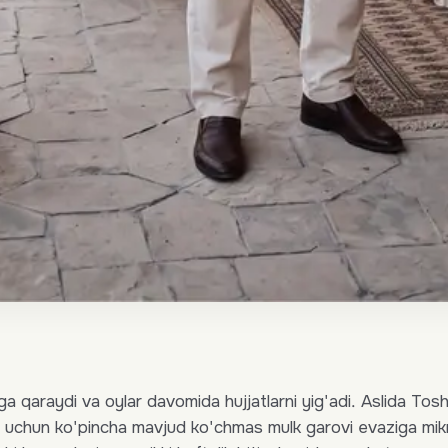
ga qaraydi va oylar davomida hujjatlarni yig'adi. Aslida Tos
sh uchun ko'pincha mavjud ko'chmas mulk garovi evaziga mik