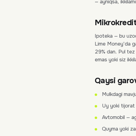
— ayniqsa, ikkilam
Mikrokredi
Ipoteka — bu uzoq
Lime Money'da gar
29% dan. Pul tez 
emas yoki siz ikki
Qaysi garo
Mulkdagi mavju
Uy yoki tijorat
Avtomobil — a
Quyma yoki zar