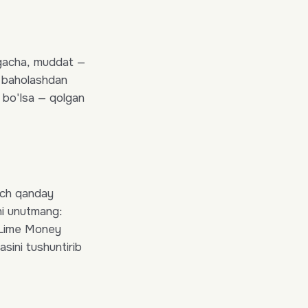
gacha, muddat —
i baholashdan
a bo'lsa — qolgan
hech qanday
uni unutmang:
 Lime Money
sini tushuntirib