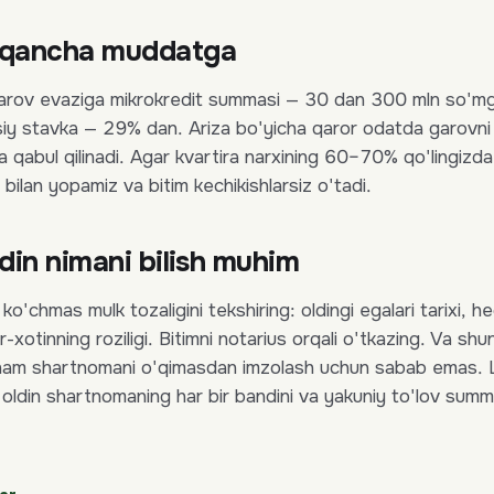
 qancha muddatga
rov evaziga mikrokredit summasi — 30 dan 300 mln so'm
iy stavka — 29% dan. Ariza bo'yicha qaror odatda garovn
a qabul qilinadi. Agar kvartira narxining 60–70% qo'lingizd
 bilan yopamiz va bitim kechikishlarsiz o'tadi.
din nimani bilish muhim
ko'chmas mulk tozaligini tekshiring: oldingi egalari tarixi, 
er-xotinning roziligi. Bitimni notarius orqali o'tkazing. Va sh
d ham shartnomani o'qimasdan imzolash uchun sabab emas.
oldin shartnomaning har bir bandini va yakuniy to'lov summa