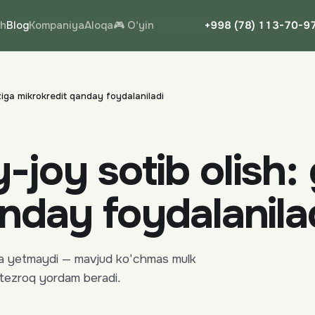
sh
Blog
Kompaniya
Aloqa
🎮 O'yin
+998 (78) 113-70-9
iga mikrokredit qanday foydalaniladi
joy sotib olish:
nday foydalanila
siga yetmaydi — mavjud ko'chmas mulk
 tezroq yordam beradi.