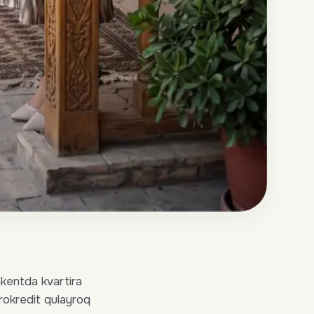
hkentda kvartira
rokredit qulayroq