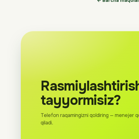
← Barcha maqolal
Rasmiylashtiris
tayyormisiz?
Telefon raqamingizni qoldiring — menejer q
qiladi.