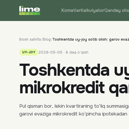
Xizmatlar
Kalkulyator
Qanday oli
Bosh sahifa
/
Blog
/
Toshkentda uy-joy sotib olish: garov evaz
2026-05-05 · 6 daq o'qish
UY-JOY
Toshkentda uy-
mikrokredit qa
Pul qisman bor, lekin kvartiraning to'liq summa
garovi evaziga mikrokredit ko'pincha ipotekadan