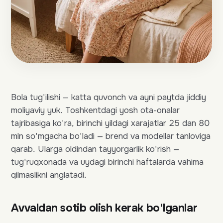
Bola tug'ilishi — katta quvonch va ayni paytda jiddiy
moliyaviy yuk. Toshkentdagi yosh ota-onalar
tajribasiga ko'ra, birinchi yildagi xarajatlar 25 dan 80
mln so'mgacha bo'ladi — brend va modellar tanloviga
qarab. Ularga oldindan tayyorgarlik ko'rish —
tug'ruqxonada va uydagi birinchi haftalarda vahima
qilmaslikni anglatadi.
Avvaldan sotib olish kerak bo'lganlar