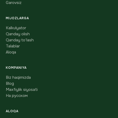
Garovsiz
MIJOZLARGA
Kalkulyator
Qanday olish
Qanday to'lash
Talablar
Aloqa
KOMPANIYA
Biz haqimizda
Blog
Maxfiylik siyosati
На русском
ALOQA