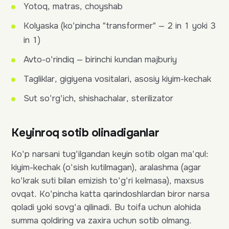
Yotoq, matras, choyshab
Kolyaska (ko'pincha "transformer" — 2 in 1 yoki 3
in 1)
Avto-o'rindiq — birinchi kundan majburiy
Tagliklar, gigiyena vositalari, asosiy kiyim-kechak
Sut so'rg'ich, shishachalar, sterilizator
Keyinroq sotib olinadiganlar
Ko'p narsani tug'ilgandan keyin sotib olgan ma'qul:
kiyim-kechak (o'sish kutilmagan), aralashma (agar
ko'krak suti bilan emizish to'g'ri kelmasa), maxsus
ovqat. Ko'pincha katta qarindoshlardan biror narsa
qoladi yoki sovg'a qilinadi. Bu toifa uchun alohida
summa qoldiring va zaxira uchun sotib olmang.