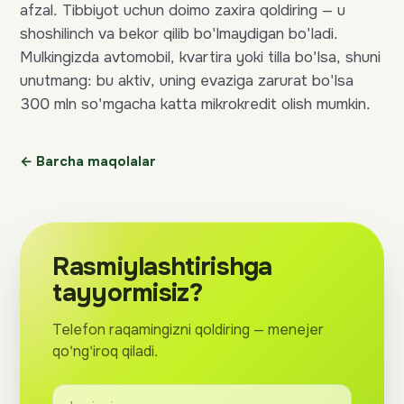
afzal. Tibbiyot uchun doimo zaxira qoldiring — u
shoshilinch va bekor qilib bo'lmaydigan bo'ladi.
Mulkingizda avtomobil, kvartira yoki tilla bo'lsa, shuni
unutmang: bu aktiv, uning evaziga zarurat bo'lsa
300 mln so'mgacha katta mikrokredit olish mumkin.
← Barcha maqolalar
Rasmiylashtirishga
tayyormisiz?
Telefon raqamingizni qoldiring — menejer
qo'ng'iroq qiladi.