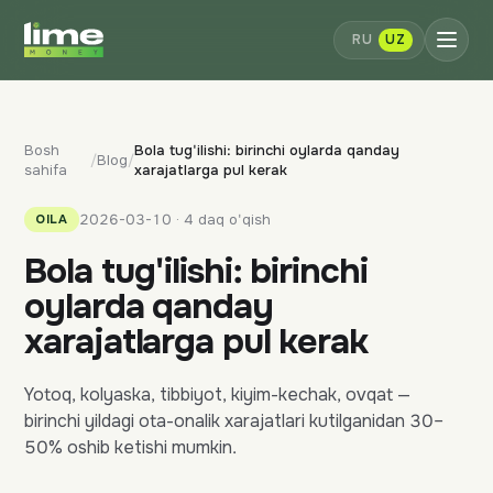
RU
UZ
Bosh
Bola tug'ilishi: birinchi oylarda qanday
/
Blog
/
sahifa
xarajatlarga pul kerak
2026-03-10 · 4 daq o'qish
OILA
Bola tug'ilishi: birinchi
oylarda qanday
xarajatlarga pul kerak
Yotoq, kolyaska, tibbiyot, kiyim-kechak, ovqat —
birinchi yildagi ota-onalik xarajatlari kutilganidan 30–
50% oshib ketishi mumkin.