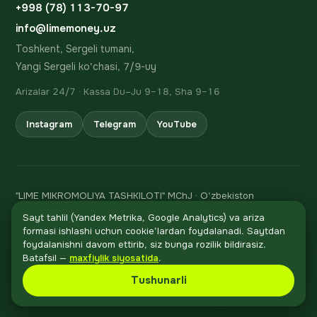
+998 (78) 113-70-97
info@limemoney.uz
Toshkent, Sergeli tumani,
Yangi Sergeli ko'chasi, 7/9-uy
Arizalar 24/7 · Kassa Du–Ju 9–18, Sha 9–16
Instagram
Telegram
YouTube
"LIME MIKROMOLIYA TASHKILOTI" MChJ · O'zbekiston
Respublikasi Markaziy bankining 06.02.2024 dagi 106-sonli
Sayt tahlil (Yandex Metrika, Google Analytics) va ariza
litsenziyasi
formasi ishlashi uchun cookie'lardan foydalanadi. Saytdan
STIR 310 847 482 · h/r 20208000205705294001 Asia
foydalanishni davom ettirib, siz bunga rozilik bildirasiz.
Qo'ng'iroq
Alliance Bank'da, MFO 01095
Batafsil —
maxfiylik siyosatida
.
© 2024–2026 LIME MONEY®. Barcha huquqlar himoyalangan.
Tushunarli
🎮
O'yin
Maxfiylik
Xavfsizlik
Shikoyatlar
Rekvizitlar
RU