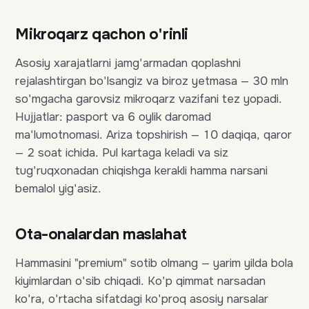
Mikroqarz qachon o'rinli
Asosiy xarajatlarni jamg'armadan qoplashni
rejalashtirgan bo'lsangiz va biroz yetmasa — 30 mln
so'mgacha garovsiz mikroqarz vazifani tez yopadi.
Hujjatlar: pasport va 6 oylik daromad
ma'lumotnomasi. Ariza topshirish — 10 daqiqa, qaror
— 2 soat ichida. Pul kartaga keladi va siz
tug'ruqxonadan chiqishga kerakli hamma narsani
bemalol yig'asiz.
Ota-onalardan maslahat
Hammasini "premium" sotib olmang — yarim yilda bola
kiyimlardan o'sib chiqadi. Ko'p qimmat narsadan
ko'ra, o'rtacha sifatdagi ko'proq asosiy narsalar