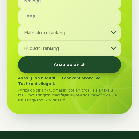
Ariza qoldirish
Asosiy ish hududi — Toshkent shahri va
Toshkent viloyati.
«Ariza qoldirish» tugmasini bosish orqali siz shaxsiy
ma'lumotlaringizni
maxfiylik siyosati
ga muvofiq qayta
ishlashga rozilik bildirasiz.