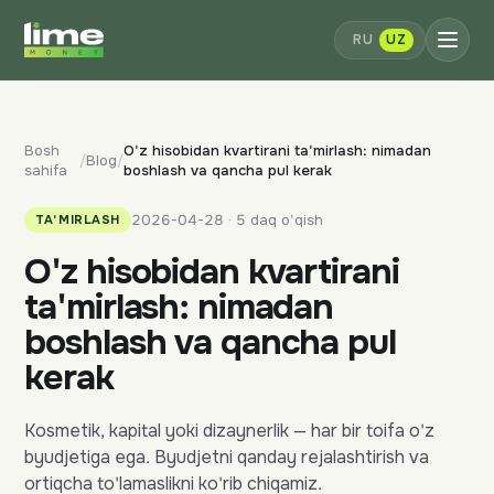
RU
UZ
Bosh
O'z hisobidan kvartirani ta'mirlash: nimadan
/
Blog
/
sahifa
boshlash va qancha pul kerak
2026-04-28 · 5 daq o'qish
TA'MIRLASH
O'z hisobidan kvartirani
ta'mirlash: nimadan
boshlash va qancha pul
kerak
Kosmetik, kapital yoki dizaynerlik — har bir toifa o'z
byudjetiga ega. Byudjetni qanday rejalashtirish va
ortiqcha to'lamaslikni ko'rib chiqamiz.