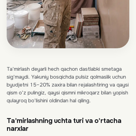
Ta'mirlash deyarli hech qachon dastlabki smetaga
sig'maydi. Yakuniy bosqichda pulsiz qolmaslik uchun
byudjetni 15–20% zaxira bilan rejalashtiring va qaysi
qism o'z pulingiz, qaysi qismni mikroqarz bilan yopish
qulayroq bo'lishini oldindan hal qiling.
Ta'mirlashning uchta turi va o'rtacha
narxlar