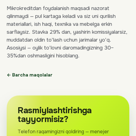
Mikrokreditdan foydalanish maqsadi nazorat
qilinmaydi — pul kartaga keladi va siz uni qurilish
materiallari, ish haqi, texnika va mebelga erkin
sarflaysiz. Stavka 29% dan, yashirin komissiyalarsiz,
muddatdan oldin to'lash uchun jarimalar yo'q.
Asosiysi — oylik to'lovni daromadingizning 30–
35%dan oshmasligini hisoblang.
← Barcha maqolalar
Rasmiylashtirishga
tayyormisiz?
Telefon raqamingizni qoldiring — menejer