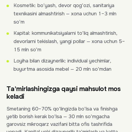
Kosmetik: bo'yash, devor qog'ozi, sanitariya
texnikasini almashtirish — xona uchun 1–3 mln
so'm
Kapital: kommunikatsiyalarni to'liq almashtirish,
devorlarni tekislash, yangi pollar — xona uchun 5–
15 mln so'm
Loyiha bilan dizaynerlik: individual yechimlar,
buyurtma asosida mebel — 20 mln so'mdan
Ta'mirlashingizga qaysi mahsulot mos
keladi
Smetaning 60–70% qo'lingizda bo'lsa va finishga
yetib borish kerak bo'lsa — 30 mln so'mgacha
garovsiz mikroqarz vazifani bitta ofis tashrifida
yopadi. Kapital yoki dizaynerlik ta'mirlash va katta