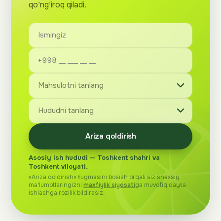
qo'ng'iroq qiladi.
Ariza qoldirish
Asosiy ish hududi — Toshkent shahri va
Toshkent viloyati.
«Ariza qoldirish» tugmasini bosish orqali siz shaxsiy
ma'lumotlaringizni
maxfiylik siyosati
ga muvofiq qayta
ishlashga rozilik bildirasiz.