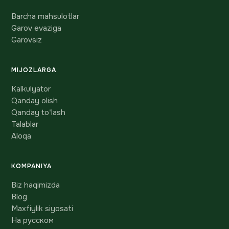
Barcha mahsulotlar
Garov evaziga
Garovsiz
MIJOZLARGA
Kalkulyator
Qanday olish
Qanday to'lash
Talablar
Aloqa
KOMPANIYA
Biz haqimizda
Blog
Maxfiylik siyosati
На русском