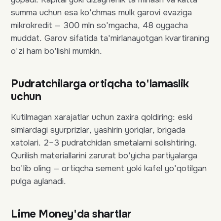
summa uchun esa ko'chmas mulk garovi evaziga
mikrokredit — 300 mln so'mgacha, 48 oygacha
muddat. Garov sifatida ta'mirlanayotgan kvartiraning
o'zi ham bo'lishi mumkin.
Pudratchilarga ortiqcha to'lamaslik
uchun
Kutilmagan xarajatlar uchun zaxira qoldiring: eski
simlardagi syurprizlar, yashirin yoriqlar, brigada
xatolari. 2–3 pudratchidan smetalarni solishtiring.
Qurilish materiallarini zarurat bo'yicha partiyalarga
bo'lib oling — ortiqcha sement yoki kafel yo'qotilgan
pulga aylanadi.
Lime Money'da shartlar