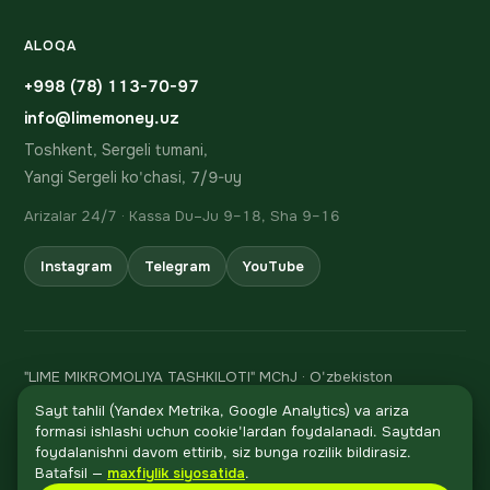
ALOQA
+998 (78) 113-70-97
info@limemoney.uz
Toshkent, Sergeli tumani,
Yangi Sergeli ko'chasi, 7/9-uy
Arizalar 24/7 · Kassa Du–Ju 9–18, Sha 9–16
Instagram
Telegram
YouTube
"LIME MIKROMOLIYA TASHKILOTI" MChJ · O'zbekiston
Respublikasi Markaziy bankining 06.02.2024 dagi 106-sonli
Sayt tahlil (Yandex Metrika, Google Analytics) va ariza
litsenziyasi
formasi ishlashi uchun cookie'lardan foydalanadi. Saytdan
STIR 310 847 482 · h/r 20208000205705294001 Asia
foydalanishni davom ettirib, siz bunga rozilik bildirasiz.
Qo'ng'iroq
Alliance Bank'da, MFO 01095
Batafsil —
maxfiylik siyosatida
.
© 2024–2026 LIME MONEY®. Barcha huquqlar himoyalangan.