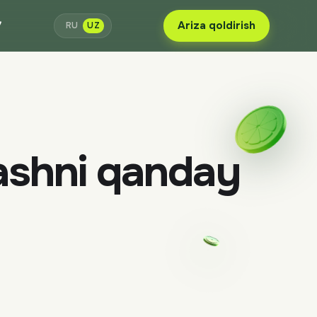
7
Ariza qoldirish
RU
UZ
lashni qanday