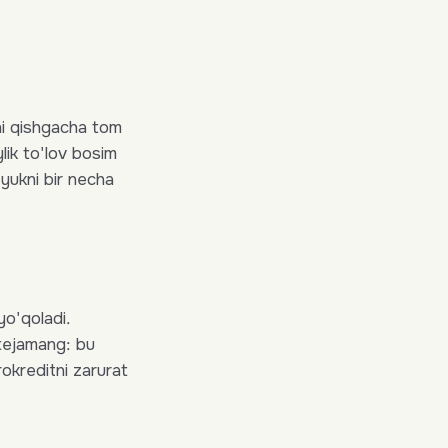
ni qishgacha tom
lik to'lov bosim
yukni bir necha
yo'qoladi.
tejamang: bu
okreditni zarurat