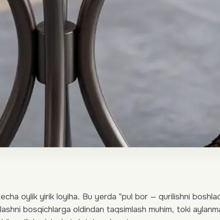
necha oylik yirik loyiha. Bu yerda "pul bor — qurilishni boshlad
alashni bosqichlarga oldindan taqsimlash muhim, toki aylan