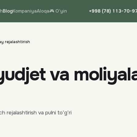
sh
Blog
Kompaniya
Aloqa
🎮 O'yin
+998 (78) 113-70-9
y rejalashtirish
byudjet va moliya
rejalashtirish va pulni to'g'ri