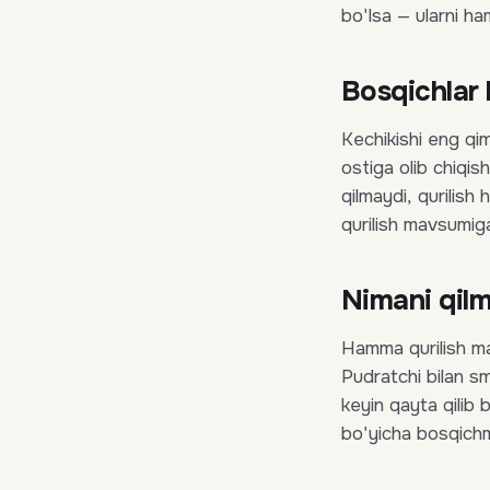
bo'lsa — ularni ha
Bosqichlar 
Kechikishi eng qi
ostiga olib chiqis
qilmaydi, qurilis
qurilish mavsumig
Nimani qilm
Hamma qurilish mat
Pudratchi bilan 
keyin qayta qilib
bo'yicha bosqich