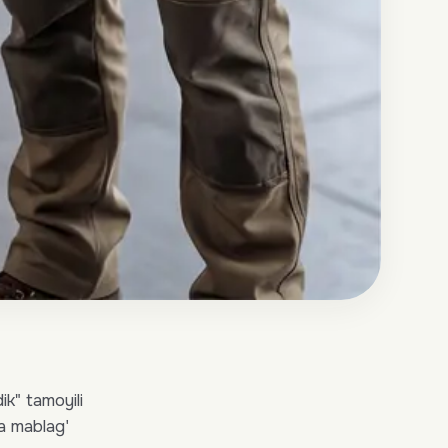
ik" tamoyili
ma mablag'