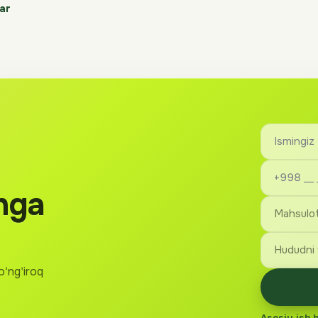
ar
hga
o'ng'iroq
Asosiy ish 