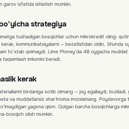
m garov sifatida ishlatish mumkin.
bo'yicha strategiya
mmatga tushadigan bosqichlar uchun mikrokredit oling: quti
h kerak, kommunikatsiyalarni — bezatishdan oldin. Shunda oy
h ham to'xtab qolmaydi. Lime Money'da 48 oygacha muddat 
a taqsimlash imkonini beradi.
aslik kerak
eriallarini birdaniga sotib olmang — joy egallaydi, buziladi, 
smeta va muddatlarsiz shartnoma imzolamang. Poydevorga 
 bo'lmaydigan yagona qism. Qolgan barcha bosqichlarga mikr
ma-bosqich olish mumkin.