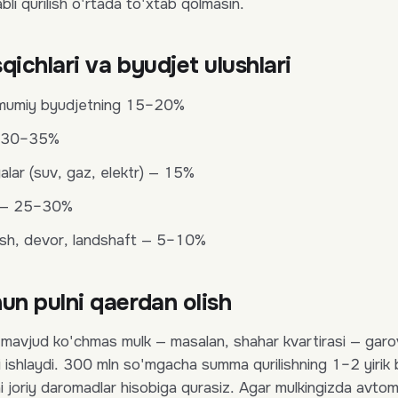
bli qurilish o'rtada to'xtab qolmasin.
qichlari va byudjet ulushlari
mumiy byudjetning 15–20%
— 30–35%
lar (suv, gaz, elektr) — 15%
h — 25–30%
ish, devor, landshaft — 5–10%
hun pulni qaerdan olish
n mavjud ko'chmas mulk — masalan, shahar kvartirasi — garo
i ishlaydi. 300 mln so'mgacha summa qurilishning 1–2 yirik 
i joriy daromadlar hisobiga qurasiz. Agar mulkingizda avtomob