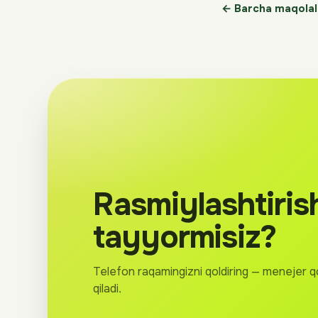
← Barcha maqolal
Rasmiylashtiris
tayyormisiz?
Telefon raqamingizni qoldiring — menejer q
qiladi.