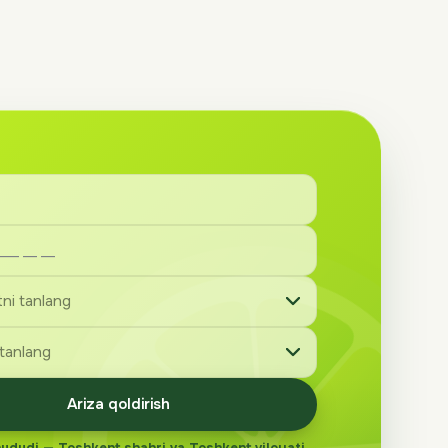
Ariza qoldirish
hududi — Toshkent shahri va Toshkent viloyati.