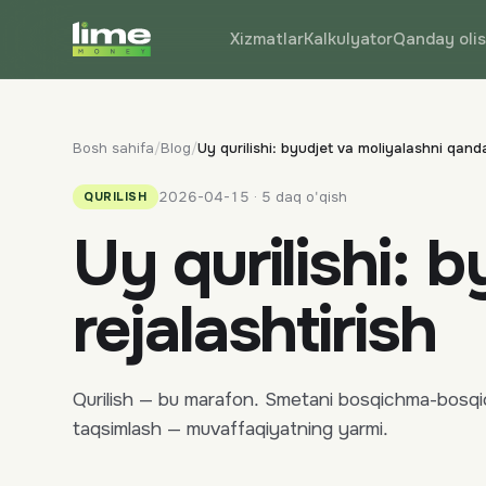
Xizmatlar
Kalkulyator
Qanday oli
Bosh sahifa
/
Blog
/
Uy qurilishi: byudjet va moliyalashni qanda
2026-04-15 · 5 daq o'qish
QURILISH
Uy qurilishi: 
rejalashtirish
Qurilish — bu marafon. Smetani bosqichma-bosqich 
taqsimlash — muvaffaqiyatning yarmi.