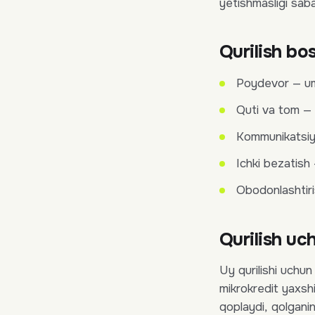
yetishmasligi saba
Qurilish bos
Poydevor — u
Quti va tom 
Kommunikatsiya
Ichki bezatis
Obodonlashtir
Qurilish uc
Uy qurilishi uchu
mikrokredit yaxsh
qoplaydi, qolganin