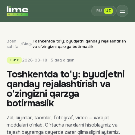
RU
UZ
Bosh
Toshkentda to'y: byudjetni qanday rejalashtirish
/
Blog
/
sahifa
va o'zingizni qarzga botirmaslik
2026-03-18 · 5 daq o'qish
TO'Y
Toshkentda to'y: byudjetni
qanday rejalashtirish va
o'zingizni qarzga
botirmaslik
Zal, kiyimlar, taomlar, fotograf, video — xarajat
moddalari o'nlab. O'rtacha narxlarni hisoblaymiz va
tejash bayramga qayerda zarar qilmasligini aytamiz.