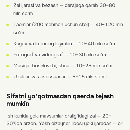
Zal ijarasi va bezash — darajaga qarab 30–80
mln so'm
Taomlar (200 mehmon uchun stol) — 40–120 mln
so'm
Kuyov va kelinning kiyimlari — 10–40 mln so'm
Fotograf va videograf — 10–30 mln so'm
Musiqa, boshlovchi, shou — 10–25 mln so'm
Uzuklar va aksessuarlar — 5–15 mln so'm
Sifatni yo'qotmasdan qaerda tejash
mumkin
Ish kunida yoki mavsumlar oralig'idagi zal — 20–
30%ga arzon. Yosh dizayner libosi yoki ijaradan — bir