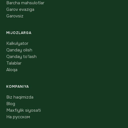
Barcha mahsulotlar
Garov evaziga
Garovsiz
MIJOZLARGA
Kalkulyator
Qanday olish
Qanday to'lash
Talablar
Aloqa
KOMPANIYA
Biz haqimizda
Blog
Maxfiylik siyosati
На русском