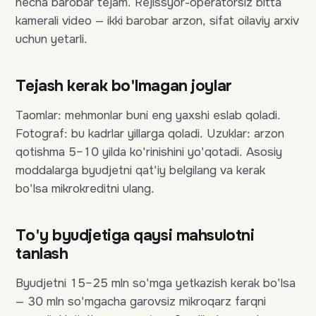
necha barobar tejam. Rejissyor-operatorsiz bitta
kamerali video — ikki barobar arzon, sifat oilaviy arxiv
uchun yetarli.
Tejash kerak bo'lmagan joylar
Taomlar: mehmonlar buni eng yaxshi eslab qoladi.
Fotograf: bu kadrlar yillarga qoladi. Uzuklar: arzon
qotishma 5–10 yilda ko'rinishini yo'qotadi. Asosiy
moddalarga byudjetni qat'iy belgilang va kerak
bo'lsa mikrokreditni ulang.
To'y byudjetiga qaysi mahsulotni
tanlash
Byudjetni 15–25 mln so'mga yetkazish kerak bo'lsa
— 30 mln so'mgacha garovsiz mikroqarz farqni