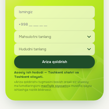
Ariza qoldirish
Asosiy ish hududi — Toshkent shahri va
Toshkent viloyati.
«Ariza qoldirish» tugmasini bosish orqali siz shaxsiy
ma'lumotlaringizni
maxfiylik siyosati
ga muvofiq qayta
ishlashga rozilik bildirasiz.