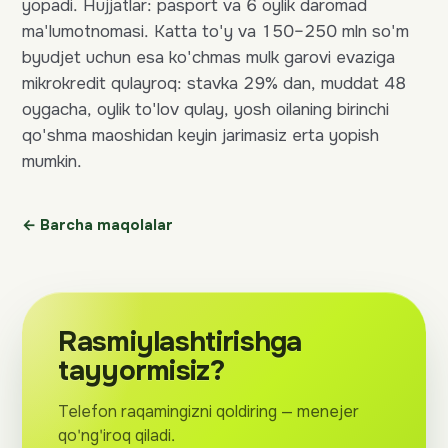
yopadi. Hujjatlar: pasport va 6 oylik daromad
ma'lumotnomasi. Katta to'y va 150–250 mln so'm
byudjet uchun esa ko'chmas mulk garovi evaziga
mikrokredit qulayroq: stavka 29% dan, muddat 48
oygacha, oylik to'lov qulay, yosh oilaning birinchi
qo'shma maoshidan keyin jarimasiz erta yopish
mumkin.
← Barcha maqolalar
Rasmiylashtirishga
tayyormisiz?
Telefon raqamingizni qoldiring — menejer
qo'ng'iroq qiladi.