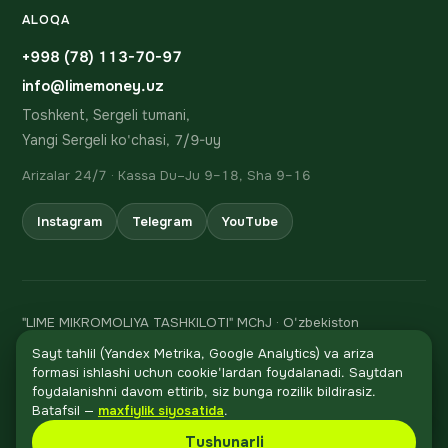
ALOQA
+998 (78) 113-70-97
info@limemoney.uz
Toshkent, Sergeli tumani,
Yangi Sergeli ko'chasi, 7/9-uy
Arizalar 24/7 · Kassa Du–Ju 9–18, Sha 9–16
Instagram
Telegram
YouTube
"LIME MIKROMOLIYA TASHKILOTI" MChJ · O'zbekiston
Respublikasi Markaziy bankining 06.02.2024 dagi 106-sonli
Sayt tahlil (Yandex Metrika, Google Analytics) va ariza
litsenziyasi
formasi ishlashi uchun cookie'lardan foydalanadi. Saytdan
STIR 310 847 482 · h/r 20208000205705294001 Asia
foydalanishni davom ettirib, siz bunga rozilik bildirasiz.
Qo'ng'iroq
Alliance Bank'da, MFO 01095
Batafsil —
maxfiylik siyosatida
.
© 2024–2026 LIME MONEY®. Barcha huquqlar himoyalangan.
Tushunarli
🎮