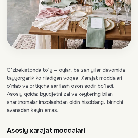
O'zbekistonda to'y — oylar, ba'zan yillar davomida
tayyorgarlik ko'riladigan voqea. Xarajat moddalari
o'nlab va ortiqcha sarflash oson sodir bo'ladi.
Asosiy qoida: byudjetni zal va keytering bilan
shartnomalar imzolashdan oldin hisoblang, birinchi
avansdan keyin emas.
Asosiy xarajat moddalari