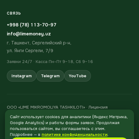
СВЯЗЬ
+998 (78) 113-70-97
info@limemoney.uz
г. Ташкент, Сергелийский р-н,
ул. Янги Сергели, 7/9
Заявки 24/7 · Касса Пн–Пт 9–18, Сб 9–16
Instagram
Telegram
YouTube
ООО «LIME MIKROMOLIYA TASHKILOTI» · Лицензия
Центрального банка Республики Узбекистан № 106 от
Сайт использует cookies для аналитики (Яндекс Метрика,
06.02.2024
Google Analytics) и работы формы заявок. Продолжая
ИНН 310 847 482 · р/с 20208000205705294001 в Asia
пользоваться сайтом, вы соглашаетесь с этим.
Позвонить
Alliance Bank, МФО 01095
Подробнее — в
политике конфиденциальности
.
© 2024–2026 LIME MONEY®. Все права защищены.