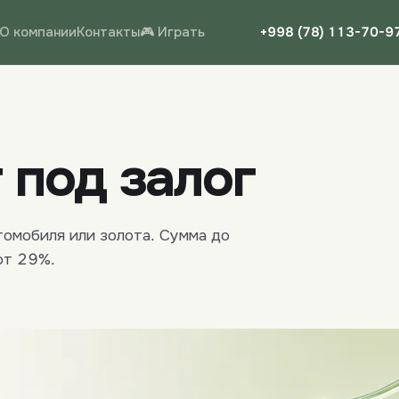
О компании
Контакты
🎮 Играть
+998 (78) 113-70-9
 под залог
томобиля или золота. Сумма до
от 29%.