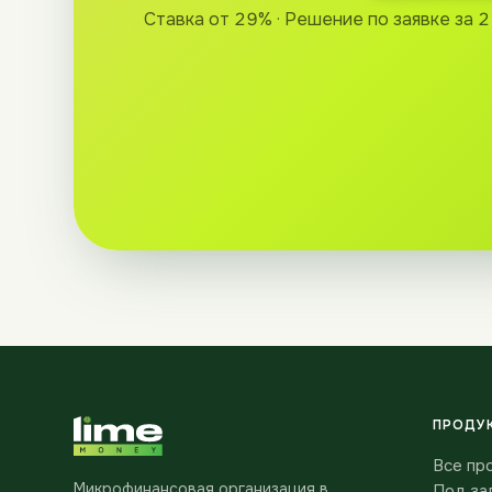
Ставка от 29% · Решение по заявке за 2
ПРОДУ
Все пр
Микрофинансовая организация в
Под за