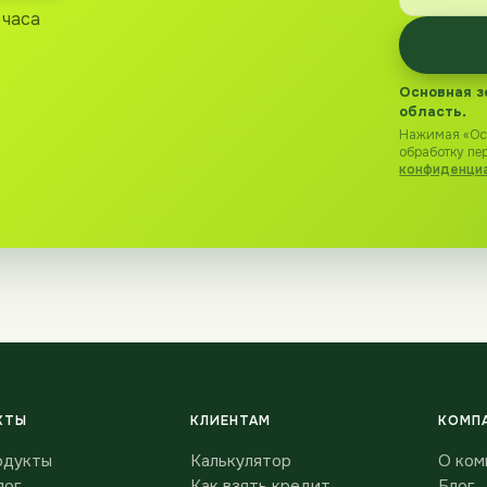
 часа
Основная з
область.
Нажимая «Ост
обработку пе
конфиденци
КТЫ
КЛИЕНТАМ
КОМП
одукты
Калькулятор
О ком
лог
Как взять кредит
Блог