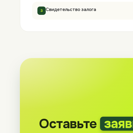
Свидетельство залога
3
Оставьте
заяв