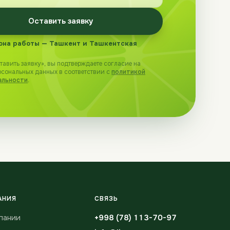
Оставить заявку
она работы — Ташкент и Ташкентская
авить заявку», вы подтверждаете согласие на
рсональных данных в соответствии с
политикой
альности
.
АНИЯ
СВЯЗЬ
пании
+998 (78) 113-70-97