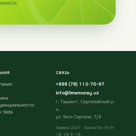
альности
.
АНИЯ
СВЯЗЬ
пании
+998 (78) 113-70-97
info@limemoney.uz
ика
г. Ташкент, Сергелийский р-
денциальности
н,
 tilida
ул. Янги Сергели, 7/9
Заявки 24/7 · Касса Пн–Пт 9–
18, Сб 9–16