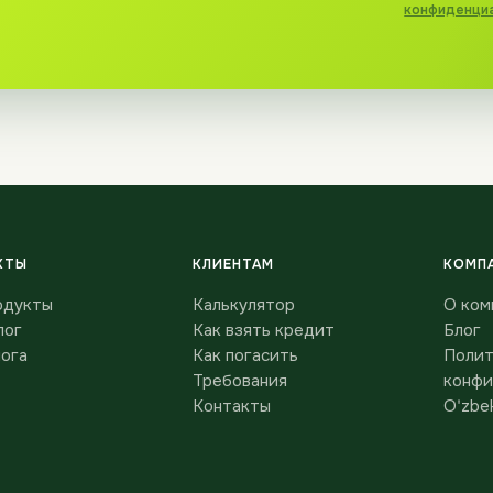
конфиденци
КТЫ
КЛИЕНТАМ
КОМП
одукты
Калькулятор
О ком
лог
Как взять кредит
Блог
лога
Как погасить
Полит
Требования
конфи
Контакты
O'zbek