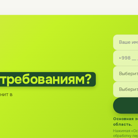
требованиям?
нит в
Основная з
область.
Нажимая «Ост
обработку пе