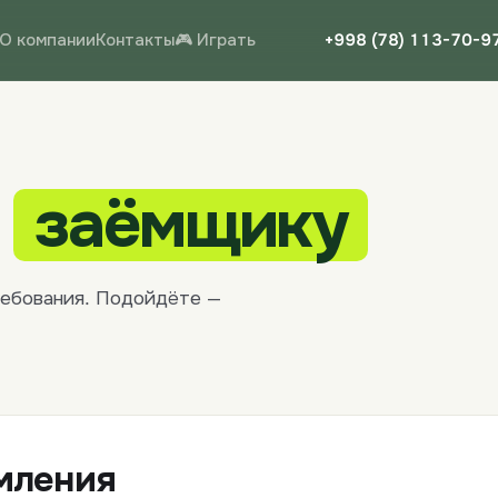
О компании
Контакты
🎮 Играть
+998 (78) 113-70-9
к
заёмщику
ребования. Подойдёте —
мления