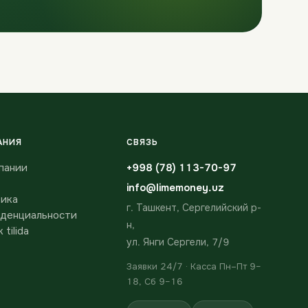
АНИЯ
СВЯЗЬ
пании
+998 (78) 113-70-97
info@limemoney.uz
ика
г. Ташкент, Сергелийский р-
денциальности
н,
 tilida
ул. Янги Сергели, 7/9
Заявки 24/7 · Касса Пн–Пт 9–
18, Сб 9–16