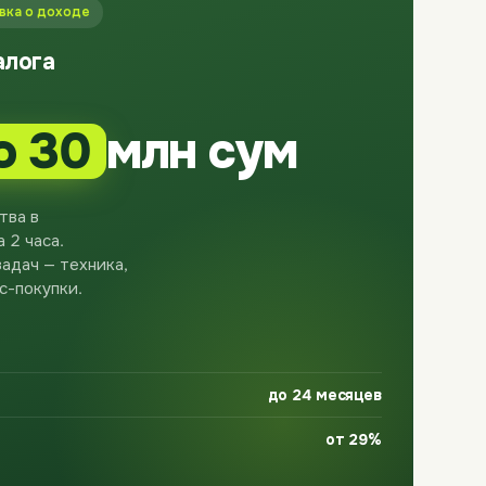
авка о доходе
алога
о 30
млн сум
тва в
 2 часа.
адач — техника,
с-покупки.
до 24 месяцев
от 29%