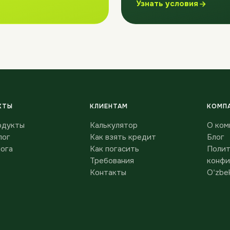
Узнать условия
КТЫ
КЛИЕНТАМ
КОМП
одукты
Калькулятор
О ком
лог
Как взять кредит
Блог
лога
Как погасить
Полит
Требования
конфи
Контакты
O'zbek