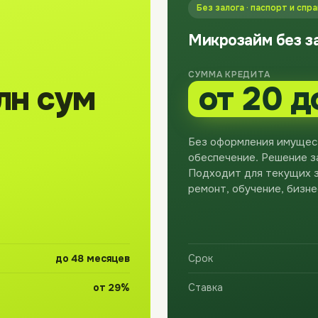
Без залога · паспорт и спр
Микрозайм без з
СУММА КРЕДИТА
лн сум
от 20 д
Без оформления имущес
обеспечение. Решение за
Подходит для текущих з
ремонт, обучение, бизне
до 48 месяцев
Срок
от 29%
Ставка