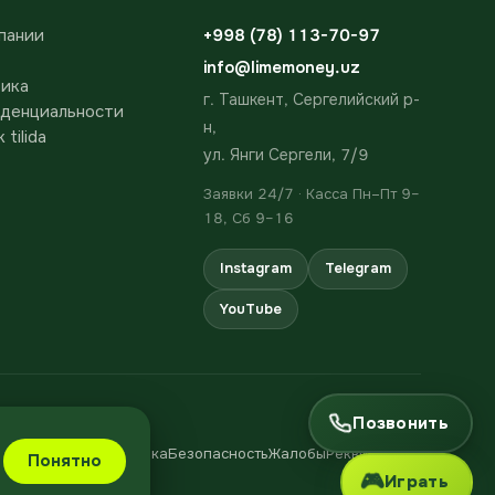
пании
+998 (78) 113-70-97
info@limemoney.uz
ика
г. Ташкент, Сергелийский р-
денциальности
н,
 tilida
ул. Янги Сергели, 7/9
Заявки 24/7 · Касса Пн–Пт 9–
18, Сб 9–16
Instagram
Telegram
YouTube
Позвонить
Политика
Безопасность
Жалобы
Реквизиты
UZ
Понятно
🎮
Играть