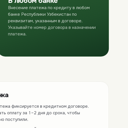
В любом банке
Внесение платежа по кредиту в любом
банке Республики Узбекистан по
реквизитам, указанным в договоре.
Указывайте номер договора в назначении
платежа.
чка
тежа фиксируется в кредитном договоре.
ть оплату за 1–2 дня до срока, чтобы
но поступили.