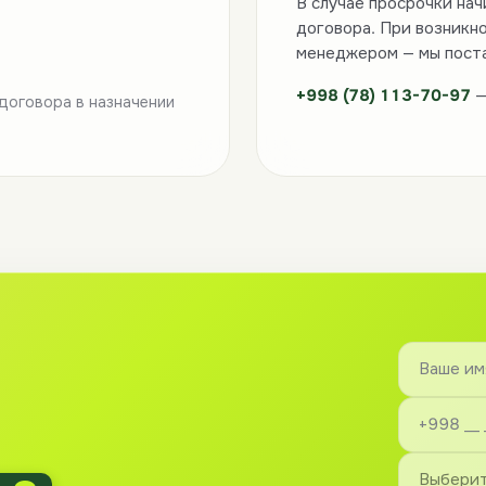
В случае просрочки нач
договора. При возникн
менеджером — мы поста
+998 (78) 113-70-97
—
 договора в назначении