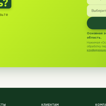
ь?
вьте
Основная з
область.
Нажимая «Ост
обработку пе
конфиденци
КТЫ
КЛИЕНТАМ
КОМП