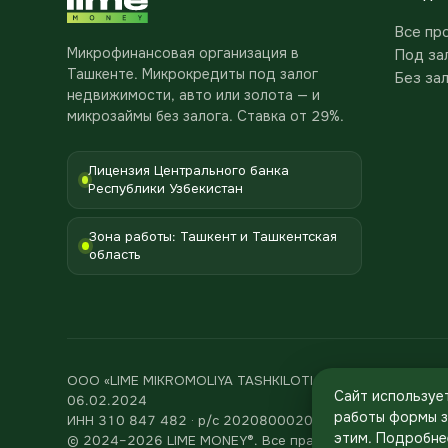
Все пр
Микрофинансовая организация в
Под за
Ташкенте. Микрокредиты под залог
Без за
недвижимости, авто или золота — и
микрозаймы без залога. Ставка от 29%.
Лицензия Центрального банка
Республики Узбекистан
Зона работы: Ташкент и Ташкентская
область
ООО «LIME MIKROMOLIYA TASHKILOTI» · Лицензия Центра
Сайт использует
06.02.2024
работы формы з
ИНН 310 847 482 · р/с 20208000205705294001 в Asia 
этим. Подробне
© 2024–2026 LIME MONEY®. Все права защищены.