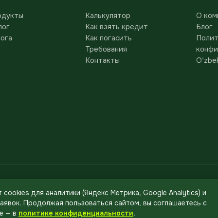
одукты
Калькулятор
О ком
лог
Как взять кредит
Блог
лога
Как погасить
Полит
Требования
конфи
Контакты
O'zbek
льного банка Республики Узбекистан № 106 от
 cookies для аналитики (Яндекс Метрика, Google Analytics) и
аявок. Продолжая пользоваться сайтом, вы соглашаетесь с
Alliance Bank, МФО 01095
е — в
политике конфиденциальности
.