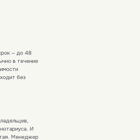
срок — до 48
ычно в течение
оимости
оходит без
ладельцев,
 нотариуса. И
итая. Менеджер