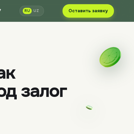
7
Оставить заявку
RU
UZ
ак
од залог